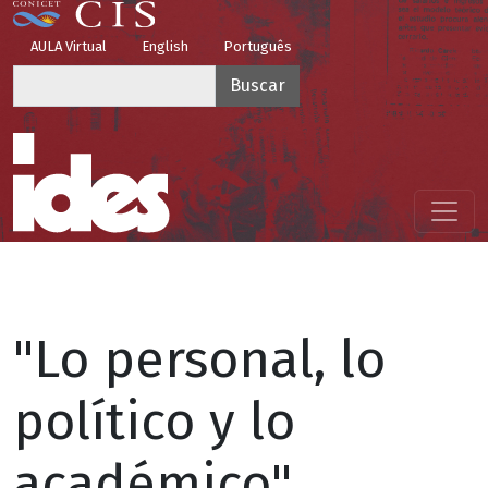
Pasar al contenido principal
Top Menu
AULA Virtual
English
Português
Buscar
Menú principal
"Lo personal, lo
político y lo
académico".