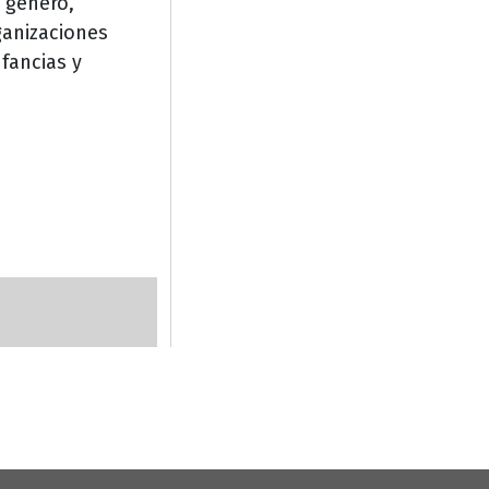
; género,
ganizaciones
nfancias y