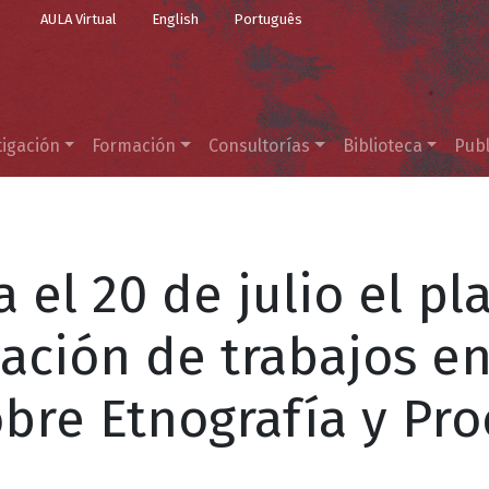
Top Menu
Pasar al contenido principal
AULA Virtual
English
Português
tigación
Formación
Consultorías
Biblioteca
Publ
 el 20 de julio el pl
ación de trabajos en
obre Etnografía y Pr