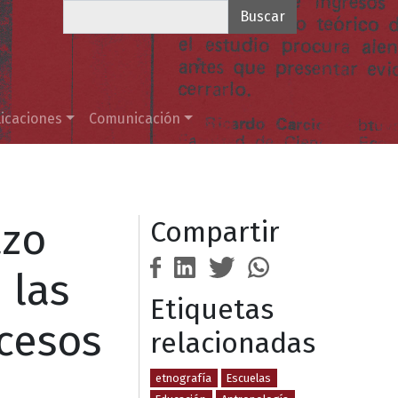
Buscar
icaciones
Comunicación
azo
Compartir
 las
Etiquetas
ocesos
relacionadas
etnografía
Escuelas