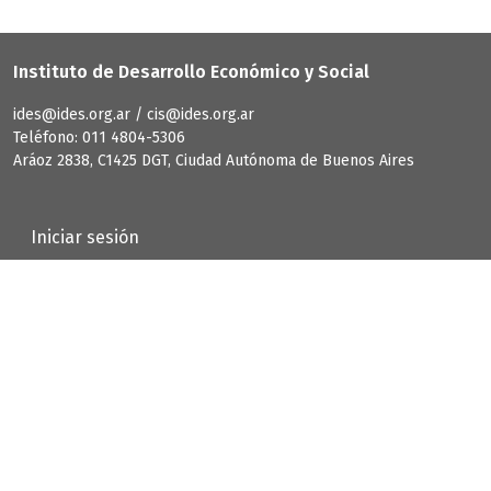
Instituto de Desarrollo Económico y Social
ides@ides.org.ar / cis@ides.org.ar
Teléfono: 011 4804-5306
Aráoz 2838, C1425 DGT, Ciudad Autónoma de Buenos Aires
User account menu
Iniciar sesión