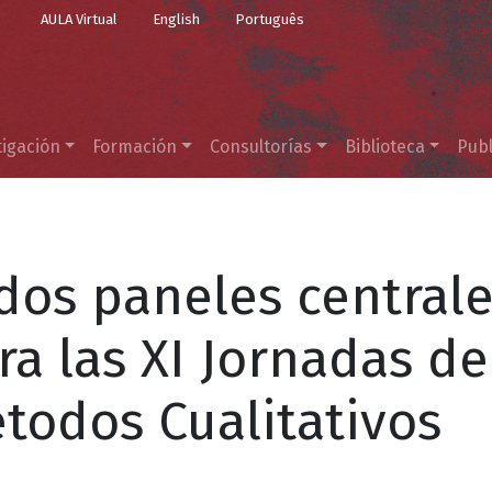
Top Menu
Pasar al contenido principal
AULA Virtual
English
Português
tigación
Formación
Consultorías
Biblioteca
Publ
 dos paneles central
a las XI Jornadas de
étodos Cualitativos