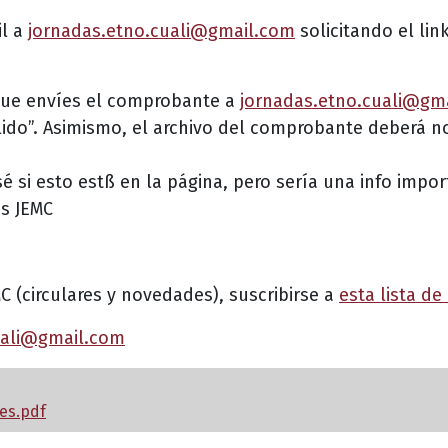
il a
jornadas.etno.cuali@gmail.com
solicitando el lin
 que envíes el comprobante a
jornadas.etno.cuali@gm
llido”. Asimismo, el archivo del comprobante deberá 
é si esto estß en la página, pero sería una info impor
as JEMC
MC (circulares y novedades), suscribirse a
esta lista de
uali@gmail.com
es.pdf