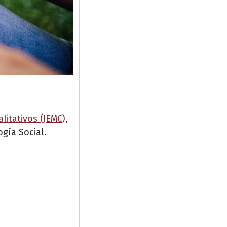
litativos (JEMC)
,
ogía Social.