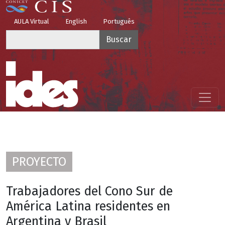
Pasar al contenido principal
Top Menu
AULA Virtual
English
Português
Buscar
Menú principal
PROYECTO
Trabajadores del Cono Sur de
América Latina residentes en
Argentina y Brasil