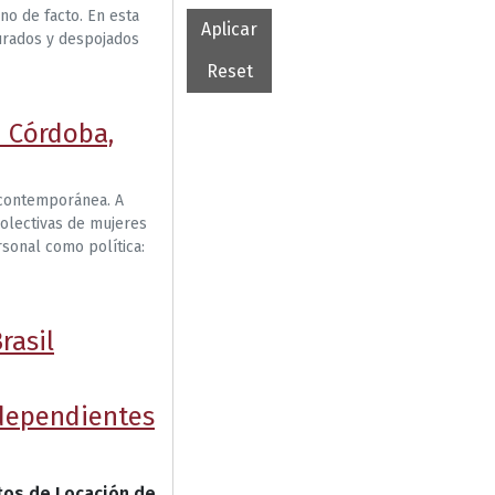
no de facto. En esta
turados y despojados
n Córdoba,
a contemporánea. A
 colectivas de mujeres
sonal como política:
rasil
dependientes
atos de Locación de