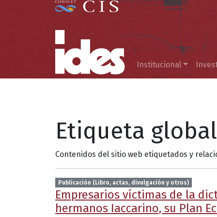
Menú principal
Institucional
Inves
Etiqueta globa
Contenidos del sitio web etiquetados y relac
Publicación (Libro, actas, divulgación y otros)
Empresarios víctimas de la dict
hermanos Iaccarino, su Plan Ec