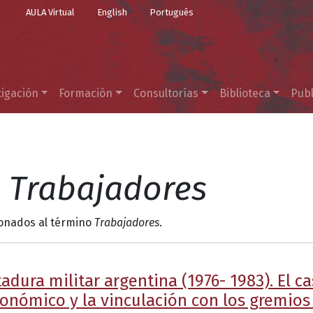
Top Menu
Pasar al contenido principal
AULA Virtual
English
Português
tigación
Formación
Consultorías
Biblioteca
Publ
l
Trabajadores
ionados al término
Trabajadores
.
adura militar argentina (1976- 1983). El ca
onómico y la vinculación con los gremios 