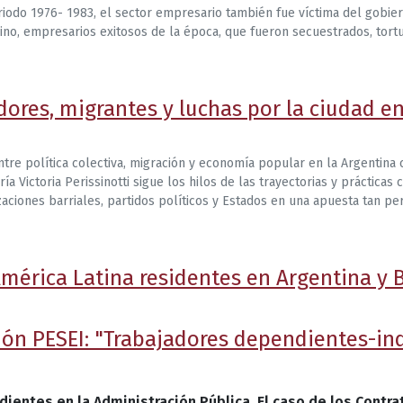
eriodo 1976- 1983, el sector empresario también fue víctima del gobier
ino, empresarios exitosos de la época, que fueron secuestrados, tor
adores, migrantes y luchas por la ciudad e
ntre política colectiva, migración y economía popular en la Argentin
ía Victoria Perissinotti sigue los hilos de las trayectorias y prácticas
ciones barriales, partidos políticos y Estados en una apuesta tan per
mérica Latina residentes en Argentina y B
ón PESEI: "Trabajadores dependientes-in
ientes en la Administración Pública. El caso de los Contr