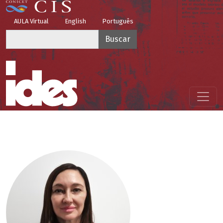
Pasar al contenido principal
Top Menu
AULA Virtual
English
Português
Buscar
Menú principal