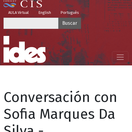
Pasar al contenido principal
Top Menu
AULA Virtual
English
Português
Buscar
Menú principal
Conversación con
Sofia Marques Da
Silva -