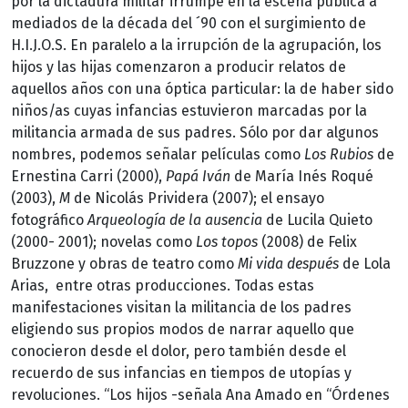
por la dictadura militar irrumpe en la escena pública a
mediados de la década del ´90 con el surgimiento de
H.I.J.O.S. En paralelo a la irrupción de la agrupación, los
hijos y las hijas comenzaron a producir relatos de
aquellos años con una óptica particular: la de haber sido
niños/as cuyas infancias estuvieron marcadas por la
militancia armada de sus padres. Sólo por dar algunos
nombres, podemos señalar películas como
Los Rubios
de
Ernestina Carri (2000),
Papá Iván
de María Inés Roqué
(2003),
M
de Nicolás Prividera (2007); el ensayo
fotográfico
Arqueología de la ausencia
de Lucila Quieto
(2000- 2001); novelas como
Los topos
(2008) de Felix
Bruzzone y obras de teatro como
Mi vida después
de Lola
Arias, entre otras producciones. Todas estas
manifestaciones visitan la militancia de los padres
eligiendo sus propios modos de narrar aquello que
conocieron desde el dolor, pero también desde el
recuerdo de sus infancias en tiempos de utopías y
revoluciones. “Los hijos -señala Ana Amado en “Órdenes