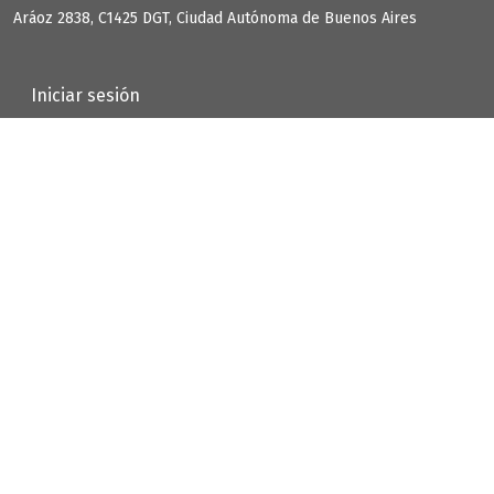
Aráoz 2838, C1425 DGT, Ciudad Autónoma de Buenos Aires
User account menu
Iniciar sesión