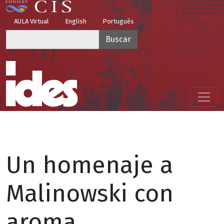
Pasar al contenido principal
Top Menu
AULA Virtual
English
Português
Buscar
Menú principal
Un homenaje a
Malinowski con
aroma