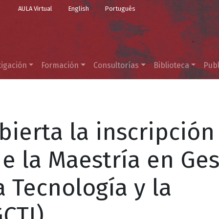
Top Menu
Pasar al contenido principal
AULA Virtual
English
Português
tigación
Formación
Consultorías
Biblioteca
Publ
ierta la inscripción
de la Maestría en Ge
a Tecnología y la
CTI)