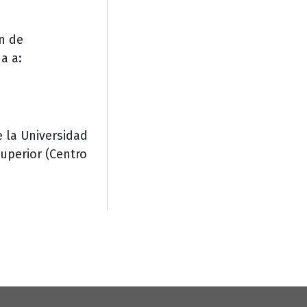
en de
a a:
 la Universidad
uperior (Centro