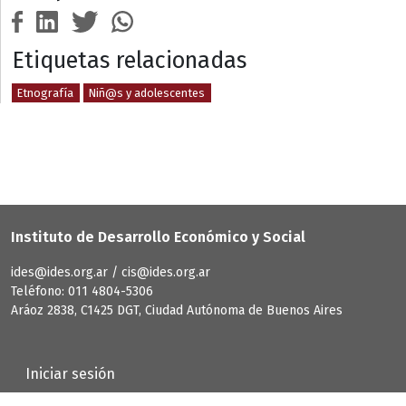
Etiquetas relacionadas
Etnografía
Niñ@s y adolescentes
Instituto de Desarrollo Económico y Social
ides@ides.org.ar / cis@ides.org.ar
Teléfono: 011 4804-5306
Aráoz 2838, C1425 DGT, Ciudad Autónoma de Buenos Aires
User account menu
Iniciar sesión