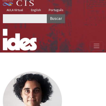
Pasar al contenido principal
Top Menu
AULA Virtual
English
Português
Buscar
Menú principal