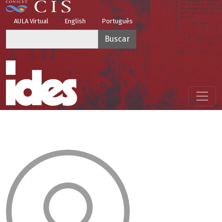
Pasar al contenido principal
Top Menu
AULA Virtual
English
Português
Buscar
Menú principal