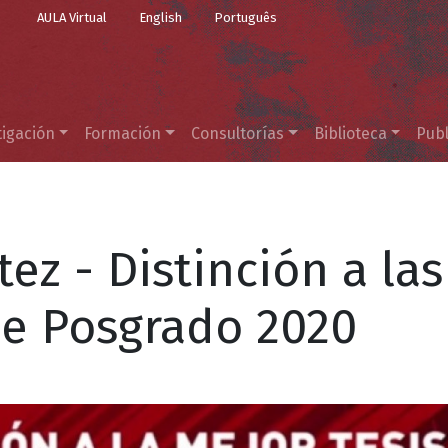
Top Menu
Pasar al contenido principal
AULA Virtual
English
Português
tigación
Formación
Consultorías
Biblioteca
Publ
ez - Distinción a las
de Posgrado 2020