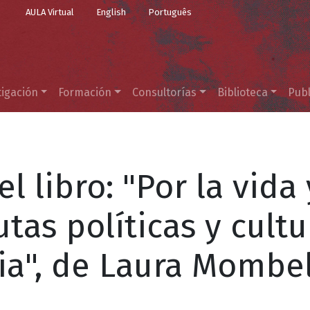
Top Menu
Pasar al contenido principal
AULA Virtual
English
Português
tigación
Formación
Consultorías
Biblioteca
Publ
 libro: "Por la vida 
utas políticas y cultu
a", de Laura Mombe