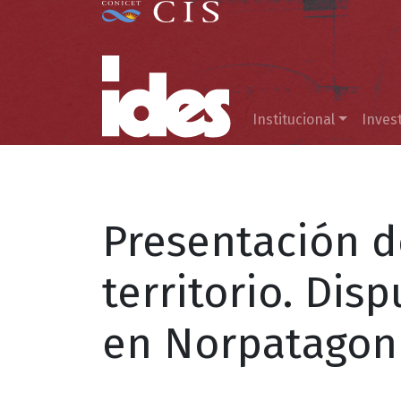
Menú principal
Institucional
Inves
Presentación del
territorio. Disp
en Norpatagoni