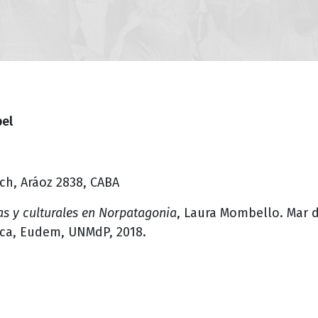
bel
ach, Aráoz 2838, CABA
icas y culturales en Norpatagonia
, Laura Mombello. Mar d
ica, Eudem, UNMdP, 2018.