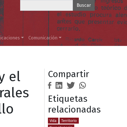
Buscar
icaciones
Comunicación
y el
Compartir
rales
Etiquetas
llo
relacionadas
Vida
Territorio