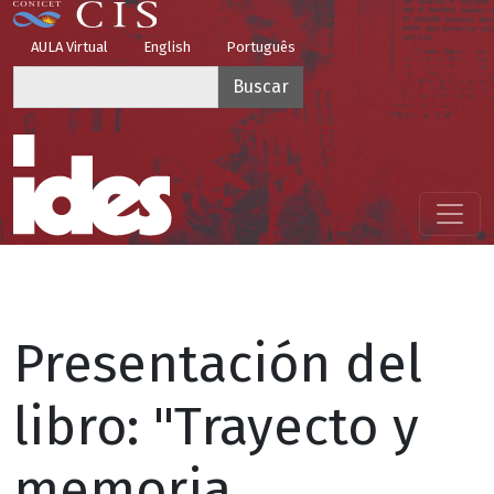
Pasar al contenido principal
Top Menu
AULA Virtual
English
Português
Buscar
Menú principal
Presentación del
libro: "Trayecto y
memoria.