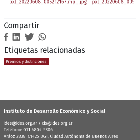
pxl_20220608_005212167.mp_.jpg
pxl_20220608_00523
Compartir
Etiquetas relacionadas
Premios y distinciones
Instituto de Desarrollo Económico y Social
ides@ides.org.ar / cis@ides.org.ar
Teléfono: 011 4804-5306
Aráoz 2838, C1425 DGT, Ciudad Autónoma de Buenos Aires