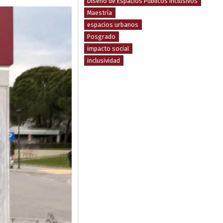
Diseño de Espacios Públicos Inclusivos
Maestría
espacios urbanos
Posgrado
impacto social
inclusividad