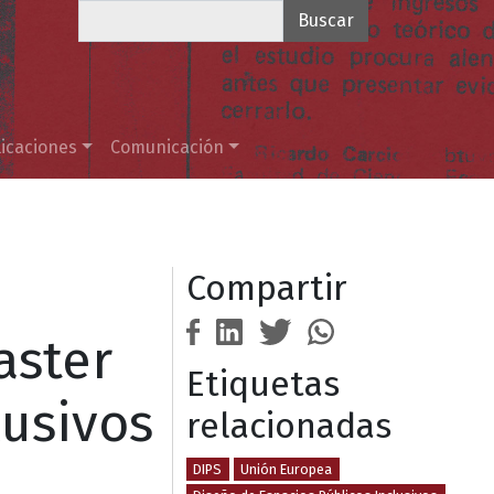
Buscar
icaciones
Comunicación
Compartir
aster
Etiquetas
lusivos
relacionadas
DIPS
Unión Europea