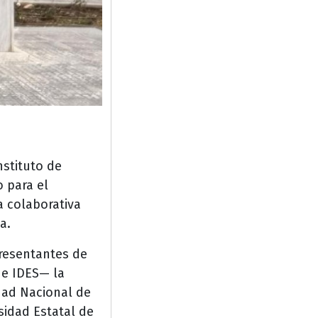
nstituto de
o para el
a colaborativa
ea.
presentantes de
de IDES— la
idad Nacional de
sidad Estatal de