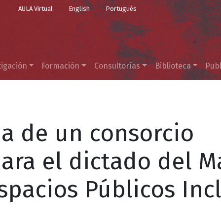
Top Menu
Pasar al contenido principal
AULA Virtual
English
Português
tigación
Formación
Consultorías
Biblioteca
Publ
pa de un consorcio
ara el dictado del M
spacios Públicos Inc