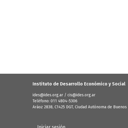
Instituto de Desarrollo Económico y Social
ides@ides.org.ar / cis@ides.org.ar
Teléfono: 011 4804-5306
Aráoz 2838, C1425 DGT, Ciudad Autónoma de Buenos 
User account menu
Iniciar sesión