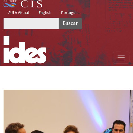
Pasar al contenido principal
Top Menu
AULA Virtual
English
Português
Buscar
Menú principal