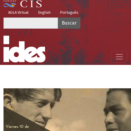
Pasar al contenido principal
Top Menu
AULA Virtual
English
Português
Buscar
Menú principal