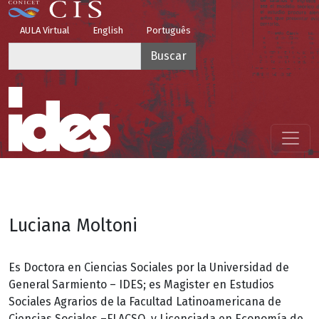
Pasar al contenido principal
Top Menu
AULA Virtual
English
Português
Buscar
Menú principal
Luciana Moltoni
Es Doctora en Ciencias Sociales por la Universidad de
General Sarmiento – IDES; es Magister en Estudios
Sociales Agrarios de la Facultad Latinoamericana de
Ciencias Sociales –FLACSO, y Licenciada en Economía de