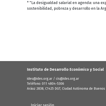
* "La desigualdad salarial en agenda: una expl
sostenibilidad, pobreza y desarrollo en la Arg
Instituto de Desarrollo Económico y Social
ides@ides.org.ar / cis@ides.org.ar
Teléfono: 011 4804-5306
Aráoz 2838, C1425 DGT, Ciudad Autónoma de Buenos 
User account menu
Iniciar sesión