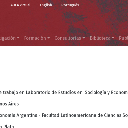
Top Menu
Pasar al contenido principal
AULA Virtual
English
Português
tigación
Formación
Consultorías
Biblioteca
Publ
e trabajo en Laboratorio de Estudios en Sociología y Econo
nos Aires
onomía Argentina - Facultad Latinoamericana de Ciencias So
a Plata