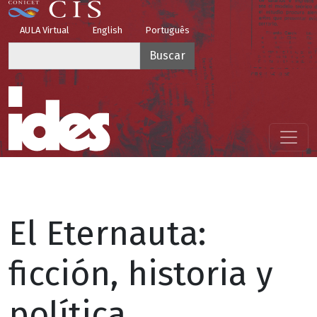
Pasar al contenido principal
Top Menu
AULA Virtual
English
Português
Buscar
Menú principal
El Eternauta:
ficción, historia y
política