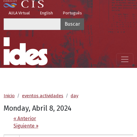
Pasar al contenido principal
Top Menu
AULA Virtual
English
Português
Buscar
Menú principal
Inicio
eventos actividades
day
Monday, Abril 8, 2024
Paginación
‹‹
Anterior
Siguiente
››