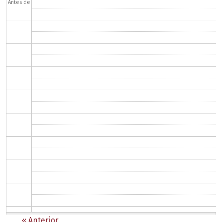
Antes de
Paginación
‹‹
Anterior