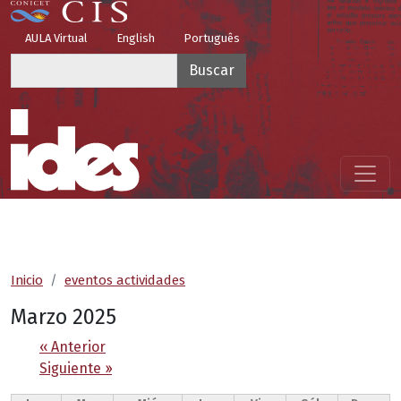
Pasar al contenido principal
Top Menu
AULA Virtual
English
Português
Buscar
Menú principal
Inicio
eventos actividades
Marzo 2025
Paginación
‹‹
Anterior
Siguiente
››