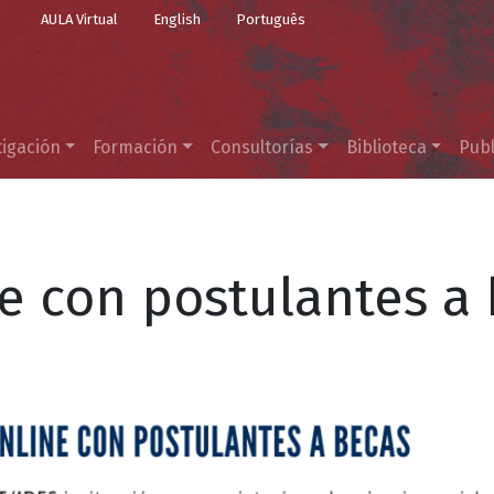
Top Menu
Pasar al contenido principal
AULA Virtual
English
Português
tigación
Formación
Consultorías
Biblioteca
Publ
 con postulantes a