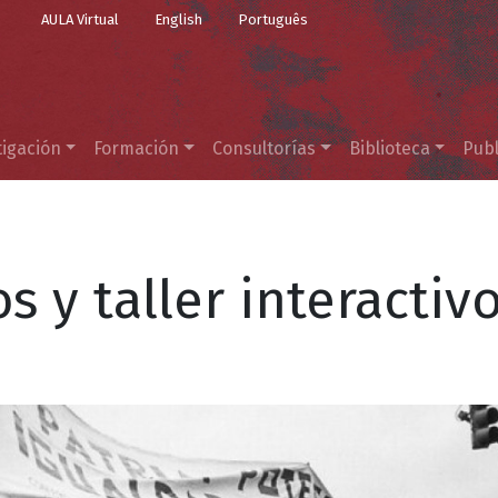
Top Menu
Pasar al contenido principal
AULA Virtual
English
Português
tigación
Formación
Consultorías
Biblioteca
Publ
s y taller interactiv