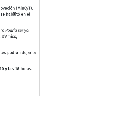
novación (MinCyT),
se habilitó en el
bro
Podría ser yo.
a D’Amico,
ntes podrán dejar la
10 y las 18
horas.