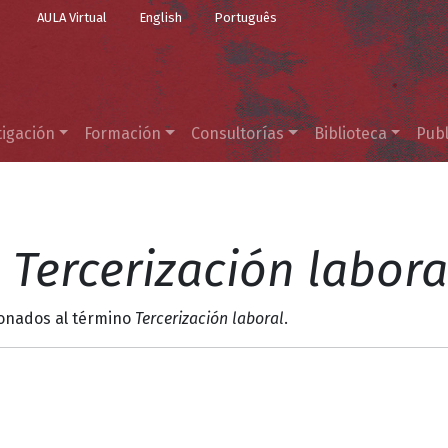
Top Menu
Pasar al contenido principal
AULA Virtual
English
Português
tigación
Formación
Consultorías
Biblioteca
Publ
l
Tercerización labora
ionados al término
Tercerización laboral
.