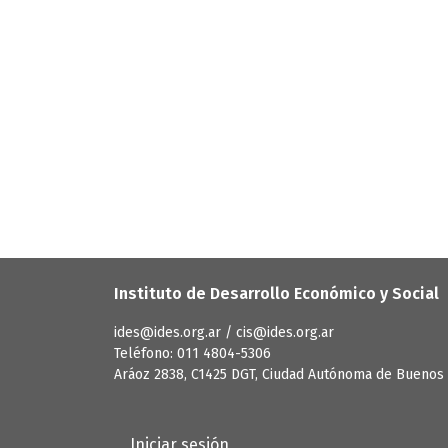
Instituto de Desarrollo Económico y Social
ides@ides.org.ar / cis@ides.org.ar
Teléfono: 011 4804-5306
Aráoz 2838, C1425 DGT, Ciudad Autónoma de Buenos 
User account menu
Iniciar sesión