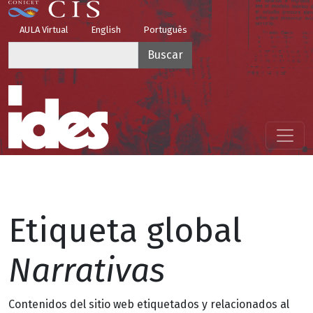
Pasar al contenido principal
Top Menu
AULA Virtual
English
Português
Buscar
Menú principal
Etiqueta global
Narrativas
Contenidos del sitio web etiquetados y relacionados al