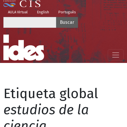
Pasar al contenido principal
Top Menu
AULA Virtual
English
Português
Buscar
Menú principal
Etiqueta global
estudios de la
ciencia