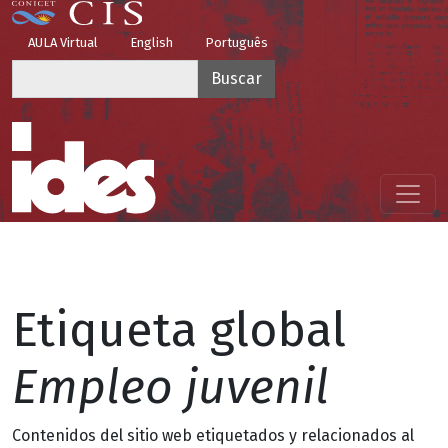
Pasar al contenido principal
Top Menu
AULA Virtual
English
Português
Buscar
Menú principal
Etiqueta global
Empleo juvenil
Contenidos del sitio web etiquetados y relacionados al