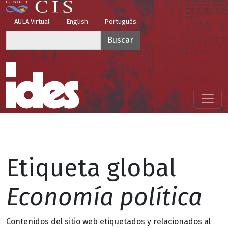
Pasar al contenido principal
Top Menu
AULA Virtual
English
Português
Buscar
Menú principal
Etiqueta global
Economía política
Contenidos del sitio web etiquetados y relacionados al