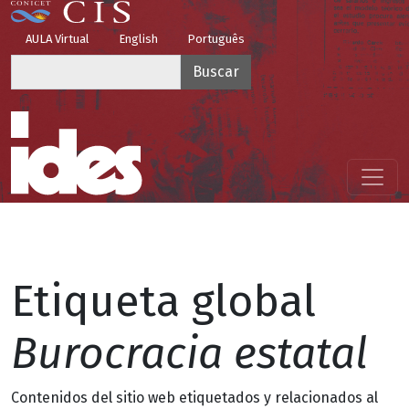
Pasar al contenido principal
Top Menu
AULA Virtual
English
Português
Buscar
Menú principal
Etiqueta global
Burocracia estatal
Contenidos del sitio web etiquetados y relacionados al