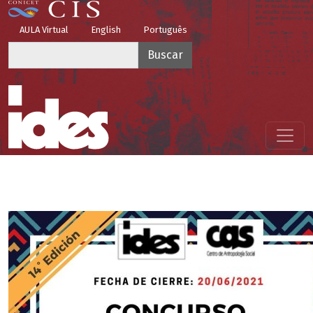
Pasar al contenido principal
Top Menu
AULA Virtual
English
Português
Buscar
Menú principal