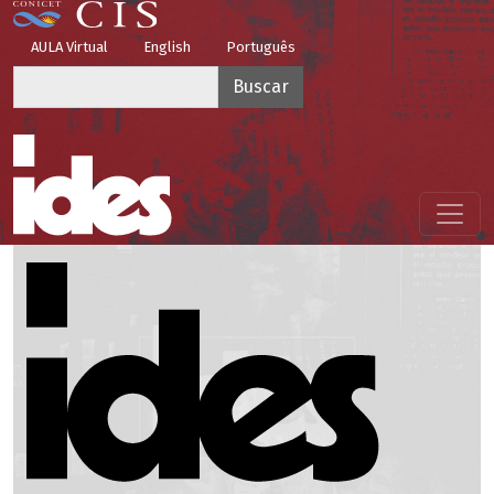
Pasar al contenido principal
Top Menu
AULA Virtual
English
Português
Buscar
Menú principal