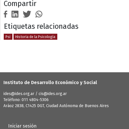
Compartir
Etiquetas relacionadas
Psi
Historia de la Psicología
Instituto de Desarrollo Económico y Social
ides@ides.org.ar / cis@ides.org.ar
Teléfono: 011 4804-5306
Aráoz 2838, C1425 DGT, Ciudad Autónoma de Buenos Aires
User account menu
Iniciar sesión