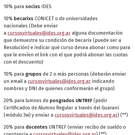
10% para
socixs
IDES
10%
becarixs
CONICET o de universidades
nacionales (Debe enviar
a
cursosvirtuales@ides.org.ar
alguna documentación
que demuestre su condición de becarix (puede ser a
Resolución) e indicar qué curso desea abonar como para
que le envíen el link con el que podrá abonar las cuotas
con el descuento)
10% para
grupos
de 2 o más personas (deberán enviar
un email a
cursosvirtuales@ides.org.ar
indicando
nombres y DNI de quienes conformarán el grupo)
20% para lumnxs de
posgrados UNTREF
(pedir
Certificados de Alumno Regular a través del Guaraní
(módulo 3w) y enviar a
cursosvirtuales@ides.org.ar
) (**)
20% para
docentes
UNTREF (enviar recibo de sueldo o
constancia a
cursosvirtuales@ides.org.ar
) (**)